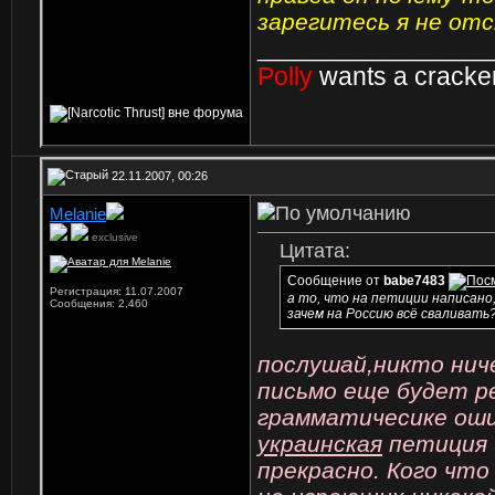
зарегитесь я не отст
_________________
Polly
wants a cracke
22.11.2007, 00:26
Mеlanie
exclusive
Цитата:
Сообщение от
babe7483
Регистрация: 11.07.2007
а то, что на петиции написано,
Сообщения: 2,460
зачем на Россию всё сваливать
послушай,никто нич
письмо еще будет р
грамматичесике оши
украинская
петиция 
прекрасно. Кого чт