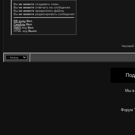
Вы
не можете
создавать темы
Вы
не можете
отвечать на сообщения
Вы
не можете
прикреплять файлы
Вы
не можете
редактировать сообщения
BB коды
Вкл.
Смайлы
Вкл.
[IMG]
код
Вкл.
HTML код
Выкл.
Часовой 
Под
Мы в
Форум