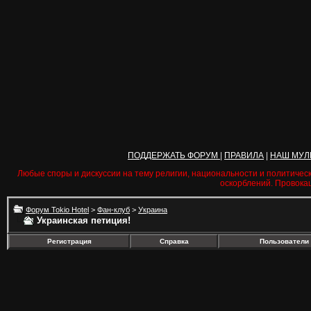
ПОДДЕРЖАТЬ ФОРУМ
|
ПРАВИЛА
|
НАШ МУЛ
Любые споры и дискуссии на тему религии, национальности и политичес
оскорблений. Провока
Форум Tokio Hotel
>
Фан-клуб
>
Украина
Украинская петиция!
Регистрация
Справка
Пользователи