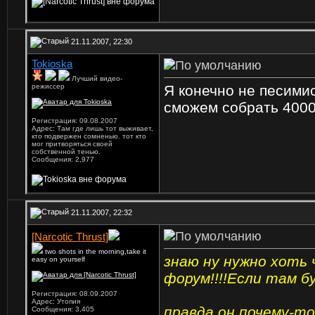
21.11.2007, 22:30
Tokioska
Лучший видео-
режиссер
Я конечно не песимист
сможем собрать 4000 
Регистрация: 09.08.2007
Адрес: Там где лишь тот выживает,
кто подвержен сомненью. тот кто
мог притворяться своей
собственной тенью.
Сообщения: 2,977
21.11.2007, 22:32
[Narcotic Thrust]
two shots in the morning,take it
знаю ну нужно хоть 
easy on yourself
форум!!!!Если там бу
Регистрация: 08.09.2007
Адрес: Утопия
правда он почему-то
Сообщения: 3,405