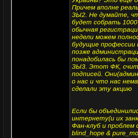
Причем вполне реал
ЗЫ2. Не думайте, чт
будет собрать 1000 
обычная регистрация
недели можем полно
будущие профессии и
позже администрацие
понадобилась бы по
ЗЫ3. Этот ФК, счит
подписей. Они(адми
о нас и что нас нем
сделали эту акцию
Если бы объединили
интернету(и их зан
Фан-клуб и проблем 
blind_hope & pure_mo