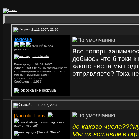
21.11.2007, 22:18
Tokioska
Лучший видео-
режиссер
Все теперь занимаюс
добьюсь что б токи к
какого числа мы под
Регистрация: 09.08.2007
Адрес: Там где лишь тот выживает,
кто подвержен сомненью. тот кто
отпрявляете? Тока не
мог притворяться своей
собственной тенью.
Сообщения: 2,977
21.11.2007, 22:25
[Narcotic Thrust]
two shots in the morning,take it
до какого числа???н
easy on yourself
Мы их вставим в оф.