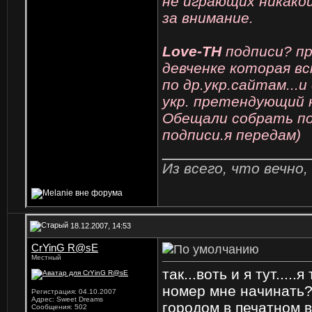
не играющих никакой
за внимание.
Love-TH
подписи? пр
девченке которая вс
по др.укр.сайтам...
укр. претендующий 
Обещали собрать по
подписи.я передам)
_________________
Из всего, что вечно,
18.12.2007, 14:53
CrYinG R@sE
Местный
так...воть и я тут....
номер мне начинать?
Регистрация: 04.10.2007
Адрес: Sweet Dreams
городом в печатном 
Сообщения: 502