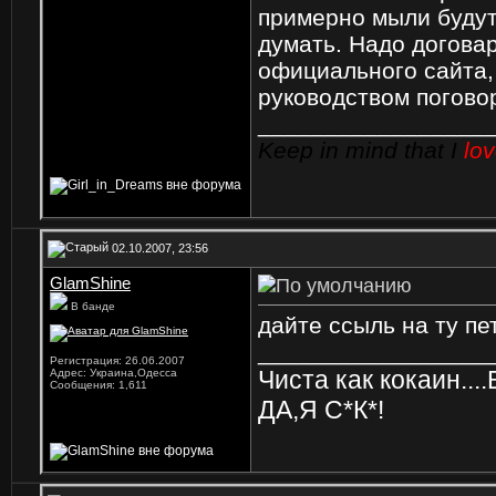
примерно мыли будут
думать. Надо догова
официального сайта, 
руководством погово
_________________
Keep in mind that I
lo
02.10.2007, 23:56
GlamShine
В банде
дайте ссыль на ту пе
_________________
Регистрация: 26.06.2007
Чиста как кокаин...
Адрес: Украина,Одесса
Сообщения: 1,611
ДА,Я С*К*!