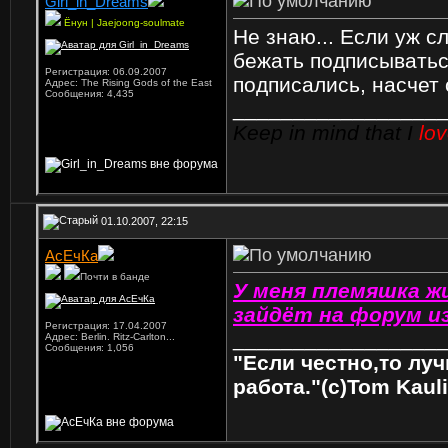
Girl_in_Dreams
Ёнун | Jaejoong-soulmate
Не знаю... Если уж с
бежать подписываться
Регистрация: 06.09.2007
подписались, насчет 
Адрес: The Rising Gods of the East
Сообщения: 4,435
_________________
Keep in mind that I
lo
01.10.2007, 22:15
АсЕчКа
Почти в банде
У меня племяшка жи
зайдёт на форум из
Регистрация: 17.04.2007
_________________
Адрес: Berlin. Ritz-Carlton...
Сообщения: 1,056
"Если честно,то луч
работа."(с)Tom Kauli