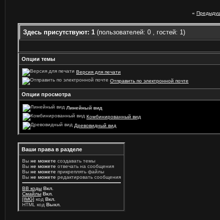
«
Предыдущ
Здесь присутствуют: 1
(пользователей: 0 , гостей: 1)
Опции темы
Версия для печати
Отправить по электронной почте
Опции просмотра
Линейный вид
Комбинированный вид
Древовидный вид
Ваши права в разделе
Вы
не можете
создавать темы
Вы
не можете
отвечать на сообщения
Вы
не можете
прикреплять файлы
Вы
не можете
редактировать сообщения
BB коды
Вкл.
Смайлы
Вкл.
[IMG]
код
Вкл.
HTML код
Выкл.