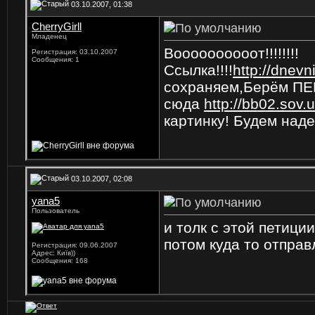
03.10.2007, 01:38
CherryGirll
Младенец
Воооооооооот!!!!!!!!
Регистрация: 03.10.2007
Сообщения: 1
Ссылка!!!!
http://dnevn
сохраняем,Берём ПЕЙ
сюда
http://bb02.sov.
картинку! Будем наде
03.10.2007, 02:08
yana5
Пользователь
и толк с этой петици
потом куда то отправ
Регистрация: 09.06.2007
Адрес: Київ))
Сообщения: 168