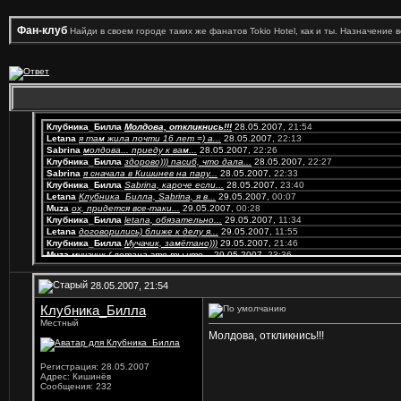
Фан-клуб
Найди в своем городе таких же фанатов Tokio Hotel, как и ты. Назначение 
Клубника_Билла
Молдова, откликнись!!!
28.05.2007,
21:54
Letana
я там жила почти 16 лет =) а...
28.05.2007,
22:13
Sabrina
молдова... приеду к вам...
28.05.2007,
22:26
Клубника_Билла
здорово))) пасиб, что дала...
28.05.2007,
22:27
Sabrina
я сначала в Кишинев на пару...
28.05.2007,
22:33
Клубника_Билла
Sabrina, кароче если...
28.05.2007,
23:40
Letana
Клубника_Билла, Sabrina, я в...
29.05.2007,
00:07
Muza
ох, придется все-таки...
29.05.2007,
00:28
Клубника_Билла
letana, обязательно...
29.05.2007,
11:34
Letana
договорились) ближе к делу я...
29.05.2007,
11:55
Клубника_Билла
Мучачик, замётано)))
29.05.2007,
21:46
Muza
мучачик,( летана это ты что...
29.05.2007,
23:36
Letana
энто я....всё....я приеду в...
04.06.2007,
13:28
Letana
окей) ну, ждите...
05.06.2007,
15:25
28.05.2007, 21:54
Клубника_Билла
их приезд в Кишинёв возможен...
10.06.2007,
16:07
vilma
харис геоскер германия?
12.06.2007,
18:38
Клубника_Билла
Маська(=
окликаюсь!!я тут!!! хочу...
30.05.2007,
10:10
Местный
Клубника_Билла
Маська(= круто!!!! ща в аську...
30.05.2007,
13:29
Молдова, откликнись!!!
Black_Princess
претики!!!!!!!я тож из...
03.06.2007,
02:46
Маська(=
привет у тя аська есть?
03.06.2007,
14:34
Клубника_Билла
Black_Princess, претик...
03.06.2007,
22:35
Регистрация: 28.05.2007
vilma
какой район?просто я тож с...
05.06.2007,
14:56
Адрес: Кишинёв
Muza
вилма, плз мат ***...
05.06.2007,
15:18
Сообщения: 232
Muza
сколько человек, а главное -...
12.06.2007,
18:57