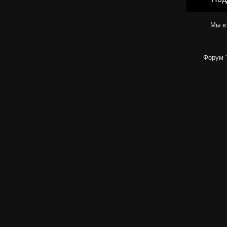
Ldinka
А ты В Кишиневе живешь?
29.10.2011,
18:38
Мы в
Форум