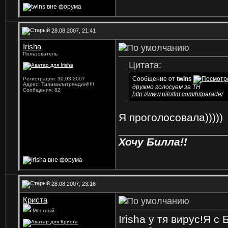
28.08.2007, 21:41
Irisha
Пользователь
Цитата:
Сообщение от
twins
Регистрация: 30.03.2007
Адрес: Тилимилитрямдия!!!!!
дружно голосуем за ТН
Сообщения: 82
http://www.pilotfm.com/hitparade/
Я проголосовала)))))
_________________
Хочу Билла!!
28.08.2007, 23:16
Криста
Местный
Irisha у тя вирус!Я