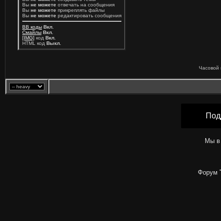
Вы
не можете
отвечать на сообщения
Вы
не можете
прикреплять файлы
Вы
не можете
редактировать сообщения
BB коды
Вкл.
Смайлы
Вкл.
[IMG]
код
Вкл.
HTML код
Выкл.
Часовой 
Под
Мы в
Форум