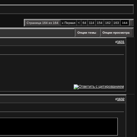
Страница 164 из 164
«
Первая
<
64
114
154
162
163
164
Опции темы
Опции просмотра
#
1631
#
1632