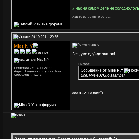
У нас на самом деле не холодно,толь
__________________
Ждите встречного ветра :]
29.10.2011, 20:35
Miss N.Y
let it be
Все, уже еду))до завтра!
Цитата:
Регистрация: 14.11.2009
Сообщение от
Miss N.Y
Адрес: Недалеко от устья Невы
Сообщения: 4,142
Все, уже еду))до завтра!
как я хочу к вам(((