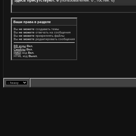
Здесь присутствуют: 6
(пользователей: 0 , гостей: 6)
Ваши права в разделе
Вы
не можете
создавать темы
Вы
не можете
отвечать на сообщения
Вы
не можете
прикреплять файлы
Вы
не можете
редактировать сообщения
BB коды
Вкл.
Смайлы
Вкл.
[IMG]
код
Вкл.
HTML код
Выкл.