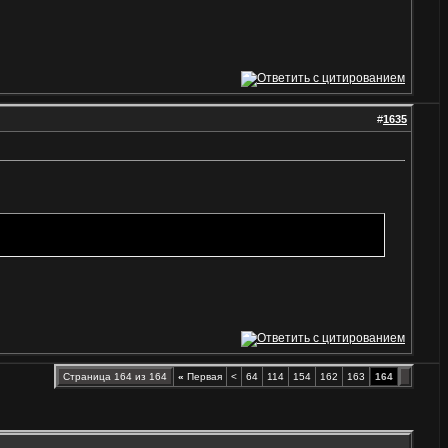
#
1635
Страница 164 из 164
«
Первая
<
64
114
154
162
163
164