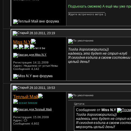
Подъехать сможем) А ещё мы уже пр
__________________
Ждите встречного ветра :]
28.10.2011, 23:19
Miss N.Y
let it be
Тогда дороговорились))
надеюсь это будет не стрип-клуб
Я сегодня ездила в своем состояни
целый день!!
Регистрация: 14.11.2009
Адрес: Недалеко от устья Невы
Сообщения: 4,142
29.10.2011, 19:53
Теплый Май
ocean breeze
Цитата:
Сообщение от
Miss N.Y
Тогда дороговорились))
Регистрация: 15.06.2009
надеюсь это будет не стрип-к
Адрес: Ѽ
Я сегодня ездила в своем сост
Сообщения: 4,602
мерзнуть целый день!!