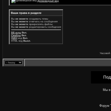
Древовидный вид
Ваши права в разделе
Вы
не можете
создавать темы
Вы
не можете
отвечать на сообщения
Вы
не можете
прикреплять файлы
Вы
не можете
редактировать сообщения
BB коды
Вкл.
Смайлы
Вкл.
[IMG]
код
Вкл.
HTML код
Выкл.
Часовой 
Под
Мы в
Форум