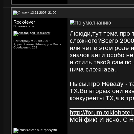
13.11.2007, 21:00
Rock4ever
Пользователь
Лююди,тут тема про т
сложного?Всего 2000
Регистрация: 09.09.2007
Адрес: Самая Ж-Беларусь,Минск
или чет в этом роде 
Сообщения: 202
значок анти особо не
и стиль такой сам по 
нича сложнава..
Пысы.Про Неваду - та
ТХ.Во вторых они изв
конкуренты ТХ,а в тре
_________________
http://forum.tokiohot
Мой фик) И исчо..С Н