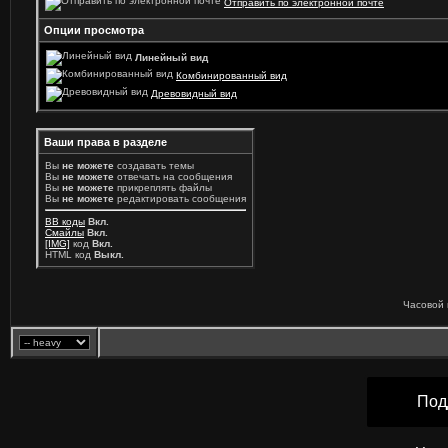
Отправить по электронной почте
Опции просмотра
Линейный вид
Комбинированный вид
Древовидный вид
Ваши права в разделе
Вы
не можете
создавать темы
Вы
не можете
отвечать на сообщения
Вы
не можете
прикреплять файлы
Вы
не можете
редактировать сообщения
BB коды
Вкл.
Смайлы
Вкл.
[IMG]
код
Вкл.
HTML код
Выкл.
Часовой 
Под