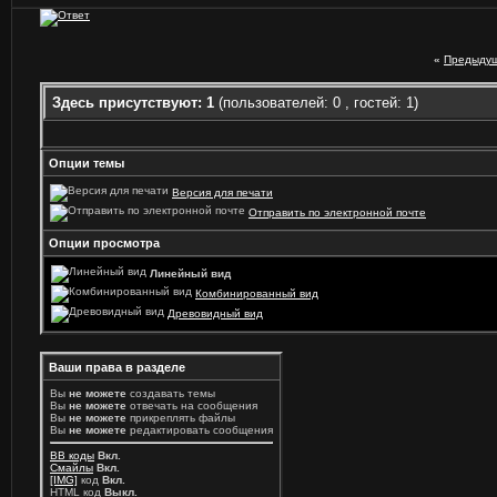
«
Предыдущ
Здесь присутствуют: 1
(пользователей: 0 , гостей: 1)
Опции темы
Версия для печати
Отправить по электронной почте
Опции просмотра
Линейный вид
Комбинированный вид
Древовидный вид
Ваши права в разделе
Вы
не можете
создавать темы
Вы
не можете
отвечать на сообщения
Вы
не можете
прикреплять файлы
Вы
не можете
редактировать сообщения
BB коды
Вкл.
Смайлы
Вкл.
[IMG]
код
Вкл.
HTML код
Выкл.