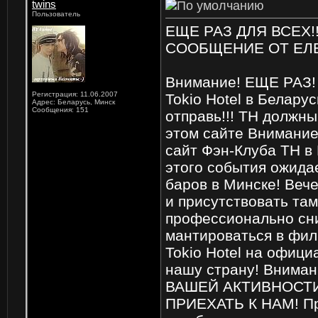
twins
Пользователь
ЕЩЕ РАЗ ДЛЯ ВСЕХ!!!!!!!!!
СООБЩЕНИЕ ОТ ЕЛЕ
Внимание! ЕЩЕ РАЗ! А
Регистрация: 11.06.2007
Tokio Hotel в Белару
Адрес: Беларусь, Минск
Сообщения: 151
отправь!!! TH должны
этом сайте Внимание
сайт Фэн-Клуба ТН в 
этого события ожидае
баров в Минске! Вече
и присутствовать там
профессионально сни
мантироваться в фил
Tokio Hotel на офиц
нашу страну! Вниман
ВАШЕЙ АКТИВНОСТИ
ПРИЕХАТЬ К НАМ! При