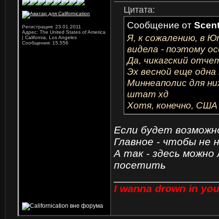
Цитата:
Сообщение от
Scent
Регистрация: 23.01.2011
Адрес: The United States of America
Я, к сожалению, в 
| California, Los Angeles
Сообщения: 15,556
видела - поэтому о
Да, чикагский отче
Эх весной еще одна 
Миннеаполис для н
штат хд
Хотя, конечно, США
Если будет возможн
Главное - чтобы не 
А так - здесь можно
посетить
_________________
I wanna drown in you