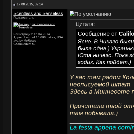
17.08.2015, 02:14
Scentless and Senseless
Пользователь
Цитата:
Сообщение от
Calif
Регистрация: 16.04.2014
Адрес: Land of 10,000 Lakes, USA |
Ясно. В Чикаго были 
ava by MoRtisss
Сообщения: 53
была одна.) Украин
Юта ничего. Пока з
годик. Как пойдет.)
У вас там рядом Кол
неописуемой штат.
Здесь в Миннесоте 
Прочитала твой отч
там побывала.)
_________________
La festa appena cominc