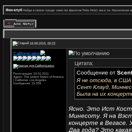
Фан-клуб
Найди в своем городе таких же фанатов Tokio Hotel, как и ты. Назначение 
16.08.2015, 00:22
Californication
Цитата:
Сообщение от
Scent
Регистрация: 23.01.2011
Адрес: The United States of America
Я не отсюда, в США
| California, Los Angeles
Сообщения: 15,556
Сент Клауд, Миннес
Была на их концерт
Ясно. Это Ист Кост
Минесоту. Я на Вэст
концерте в Вегасе. 
Два года? Это кака