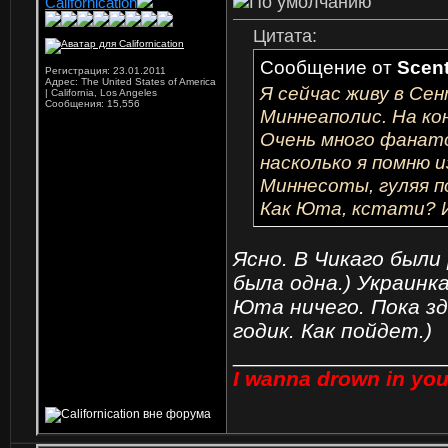
Californication
Цитата:
Сообщение от
Scent
Регистрация: 23.01.2011
Адрес: The United States of America
Я сейчас живу в Сен
| California, Los Angeles
Сообщения: 15,556
Миннеаполис. На кон
Очень много фанато
насколько я помню и
Миннесоты, гуляя по
Как Юта, кстати? 
Ясно. В Чикаго были р
была одна.) Украинк
Юта ничего. Пока з
годик. Как пойдет.)
_________________
I wanna drown in you