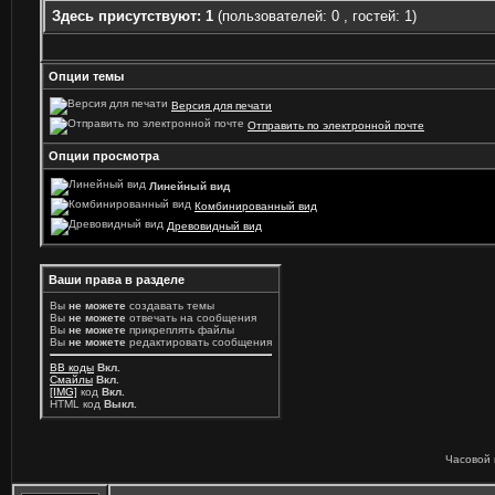
Здесь присутствуют: 1
(пользователей: 0 , гостей: 1)
Опции темы
Версия для печати
Отправить по электронной почте
Опции просмотра
Линейный вид
Комбинированный вид
Древовидный вид
Ваши права в разделе
Вы
не можете
создавать темы
Вы
не можете
отвечать на сообщения
Вы
не можете
прикреплять файлы
Вы
не можете
редактировать сообщения
BB коды
Вкл.
Смайлы
Вкл.
[IMG]
код
Вкл.
HTML код
Выкл.
Часовой 