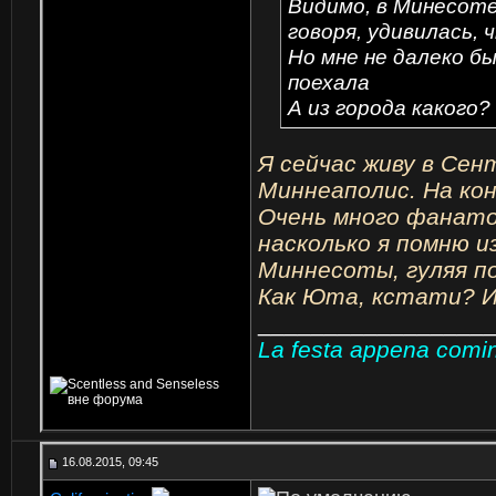
Видимо, в Минесоте
говоря, удивилась, 
Но мне не далеко б
поехала
А из города какого?
Я сейчас живу в Сен
Миннеаполис. На кон
Очень много фанато
насколько я помню и
Миннесоты, гуляя по
Как Юта, кстати? И
_________________
La festa appena cominc
16.08.2015, 09:45