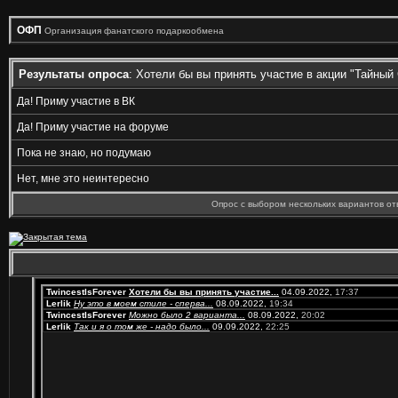
ОФП
Организация фанатского подаркообмена
Результаты опроса
: Хотели бы вы принять участие в акции "Тайный 
Да! Приму участие в ВК
Да! Приму участие на форуме
Пока не знаю, но подумаю
Нет, мне это неинтересно
Опрос с выбором нескольких вариантов от
TwincestIsForever
Хотели бы вы принять участие...
04.09.2022,
17:37
Lerlik
Ну это в моем стиле - сперва...
08.09.2022,
19:34
TwincestIsForever
Можно было 2 варианта...
08.09.2022,
20:02
Lerlik
Так и я о том же - надо было...
09.09.2022,
22:25