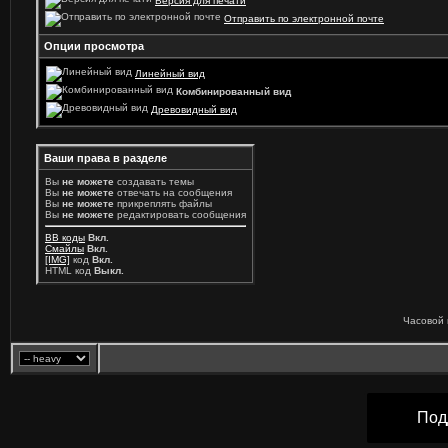
Версия для печати
Отправить по электронной почте
Опции просмотра
Линейный вид
Комбинированный вид
Древовидный вид
Ваши права в разделе
Вы
не можете
создавать темы
Вы
не можете
отвечать на сообщения
Вы
не можете
прикреплять файлы
Вы
не можете
редактировать сообщения
BB коды
Вкл.
Смайлы
Вкл.
[IMG]
код
Вкл.
HTML код
Выкл.
Часовой 
Под