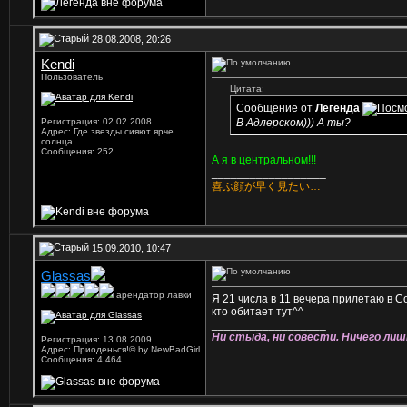
28.08.2008, 20:26
Kendi
Пользователь
Цитата:
Сообщение от
Легенда
Регистрация: 02.02.2008
В Адлерском))) А ты?
Адрес: Где звезды сияют ярче
солнца
Сообщения: 252
А я в центральном!!!
__________________
喜ぶ顔が早く見たい…
15.09.2010, 10:47
Glassas
арендатор лавки
Я 21 числа в 11 вечера прилетаю в С
кто обитает тут^^
__________________
Ни стыда, ни совести. Ничего лиш
Регистрация: 13.08.2009
Адрес: Приоденься!© by NewBadGirl
Сообщения: 4,464