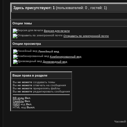
Здесь присутствуют: 1
(пользователей: 0 , гостей: 1)
Опции темы
Версия для печати
Отправить по электронной почте
Опции просмотра
Линейный вид
Комбинированный вид
Древовидный вид
Ваши права в разделе
Вы
не можете
создавать темы
Вы
не можете
отвечать на сообщения
Вы
не можете
прикреплять файлы
Вы
не можете
редактировать сообщения
BB коды
Вкл.
Смайлы
Вкл.
[IMG]
код
Вкл.
HTML код
Выкл.
Часовой 