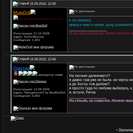
15.09.2010, 12:00
MuteDoll
youth's like diamonds in the sun
я тут обитаю))
правда я живу в центре, адлер далековато)
__________________
In joy and sorrow my home's in your 
Регистрация: 21.10.2008
Адрес: Sochi-Moscow
Сообщения: 1,283
15.09.2010, 12:06
Glassas
арендатор лавки
На сколько далековато?
я давно там уже не была. ни черта н
а до Хосты тож далеко?
я просто туда по любому выберусь, к 
Регистрация: 13.08.2009
я, кстати, Ритка
Адрес: Приоденься!© by NewBadGirl
Сообщения: 4,464
__________________
Ни стыда, ни совести. Ничего лиш
«
Предыдущ