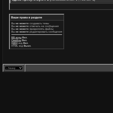
Ваши права в разделе
Вы
не можете
создавать темы
Вы
не можете
отвечать на сообщения
Вы
не можете
прикреплять файлы
Вы
не можете
редактировать сообщения
BB коды
Вкл.
Смайлы
Вкл.
[IMG]
код
Вкл.
HTML код
Выкл.