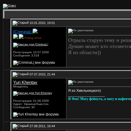
10.01.2010, 19:01
|CriminaL|
f*cking show
Отрыла старую тему и реши
Думаю может кто отозвется
Я из области))
Регистрация: 10.07.2009
Сообщения: 3,518
07.07.2010, 21:44
Yuri Khentay
Младенец
Я из Хмельницкого)
__________________
Я Фея! Могу фейнуть, а могу и нафеячи
Регистрация: 01.06.2009
Адрес: Украина/Хьюстон
Сообщения: 30
27.08.2011, 16:44