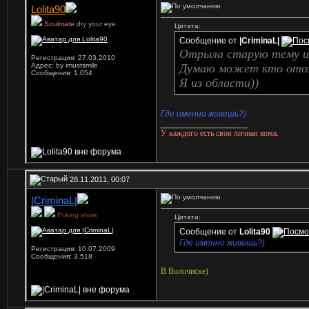
Lolita90
Soulmate
dry your eye
Цитата:
Сообщение от
|CriminaL|
Отрыла старую тему и
Регистрация: 27.03.2010
Адрес: by imustsmile
Думаю может кто отоз
Сообщения: 1,054
Я из области))
Где именно живешь?)
__________________
У каждого есть своя личная кома.
28.11.2011, 00:07
|CriminaL|
f*cking show
Цитата:
Сообщение от
Lolita90
Где именно живешь?)
Регистрация: 10.07.2009
Сообщения: 3,518
В Волочиске)