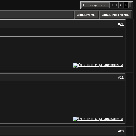
Страница 3 из 3
<
1
2
3
Опции темы
Опции просмотра
#
21
#
22
#
23