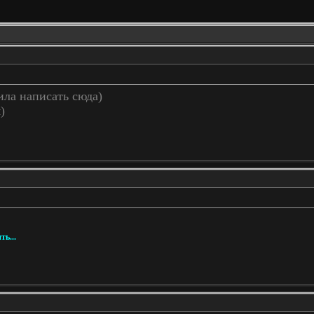
ла написать сюда)
)
ть...