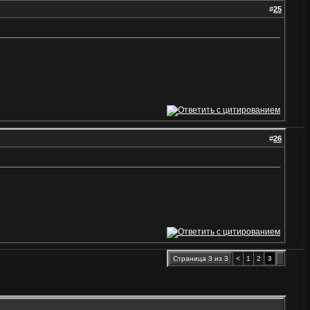
#
25
#
26
Страница 3 из 3
<
1
2
3