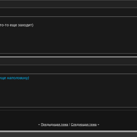
то-то еще заходит)
 еще наполовину)
«
Предыдущая тема
|
Следующая тема
»