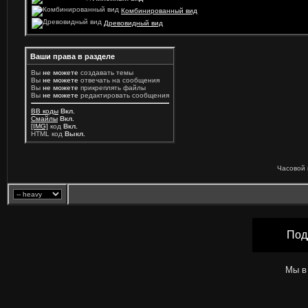
Комбинированный вид
Древовидный вид
Ваши права в разделе
Вы
не можете
создавать темы
Вы
не можете
отвечать на сообщения
Вы
не можете
прикреплять файлы
Вы
не можете
редактировать сообщения
BB коды
Вкл.
Смайлы
Вкл.
[IMG]
код
Вкл.
HTML код
Выкл.
Часовой 
Под
Мы в