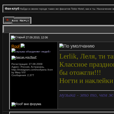
Фан-клуб
Найди в своем городе таких же фанатов Tokio Hotel, как и ты. Назначение 
27.09.2010, 12:06
RooF
музыка объединяет людей♪
Lerlik, Леля, ти т
Классное празднов
Регистрация: 27.08.2009
Адрес: Россия, Астрахань,
http://instagram.com/roofyana /icon
бы отожгли!!!
by Mary VV/
Сообщения: 2,377
Ногти и наклейк
_________________
музыка - это то, чем ж