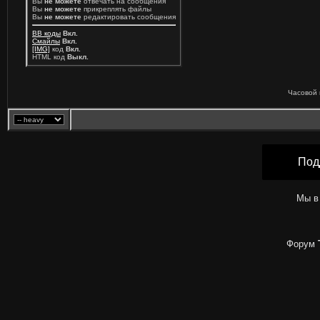
Вы
не можете
отвечать на сообщения
Вы
не можете
прикреплять файлы
Вы
не можете
редактировать сообщения
BB коды
Вкл.
Смайлы
Вкл.
[IMG]
код
Вкл.
HTML код
Выкл.
Часовой 
Под
Мы в
Форум