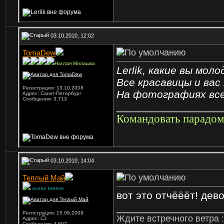
03.10.2010, 12:02
TomaDew
Наглая Милашка
Lerlik, какие вы моло
Все красавицы и вас
Регистрация: 13.10.2008
На фотографиях вс
Адрес: Санкт-Петербург
Сообщения: 3,713
_________________
Командовать парадом
03.10.2010, 14:04
Теплый Май
ocean breeze
вот это отчёёёт! дев
_________________
Регистрация: 15.06.2009
Ждите встречного ветра :
Адрес: Ѽ
Сообщения: 4,602