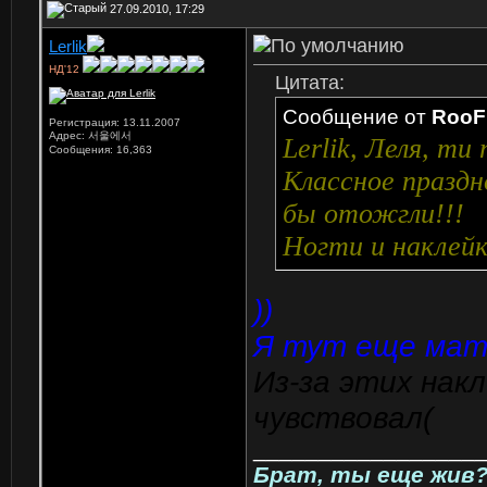
27.09.2010, 17:29
Lerlik
НД'12
Цитата:
Сообщение от
RooF
Регистрация: 13.11.2007
Адрес: 서울에서
Lerlik, Леля, ти
Сообщения: 16,363
Классное праздн
бы отожгли!!!
Ногти и наклейк
))
Я тут еще мат
Из-за этих накл
чувствовал(
_________________
Брат, ты еще жив