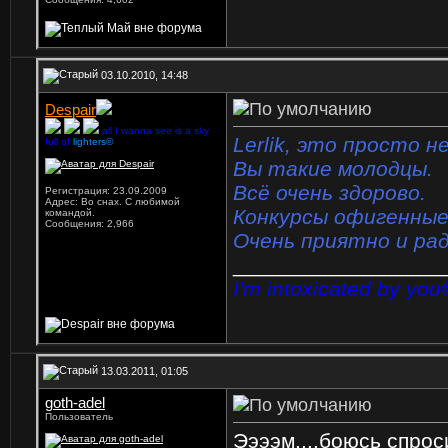
03.10.2010, 14:48
Despair
all I wanna see is a sky
Lerlik, это просто н
full of
lighters©
Вы такие молодцы.
Всё очень здорово.
Регистрация: 23.09.2009
Адрес: Во снах. С любимой
Конкурсы офигенные.
командой.
Сообщения: 2,966
Очень приятно и рад
_________________
I'm intoxicated by you
13.03.2011, 01:05
goth-adel
Пользователь
Ээээм....боюсь спроси