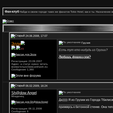
Фан-клуб
Найди в своем городе таких же фанатов Tokio Hotel, как и ты. Назначение 
24.06.2008, 17:07
Грузия
Элли
65
daysofstatic
Есть тут кто-нибудь из Грузии?
__________________
Любишь французов?
Регистрация: 23.09.2007
Адрес: а статус нужно читать
внимательно/www.arshavin.eu
Сообщения: 1,360
06.02.2009, 16:24
Sh@dow Angel
Младенец
Да))))) Я из Грузии из Города Тбилиси.
__________________
прижмусь к бетонной стенке. Она теп
Регистрация: 06.11.2008
Сообщения: 6