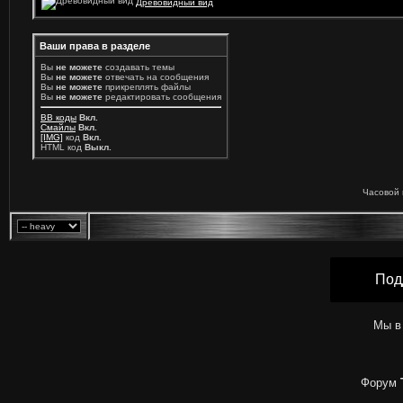
Древовидный вид
Ваши права в разделе
Вы
не можете
создавать темы
Вы
не можете
отвечать на сообщения
Вы
не можете
прикреплять файлы
Вы
не можете
редактировать сообщения
BB коды
Вкл.
Смайлы
Вкл.
[IMG]
код
Вкл.
HTML код
Выкл.
Часовой 
Под
Мы в
Форум