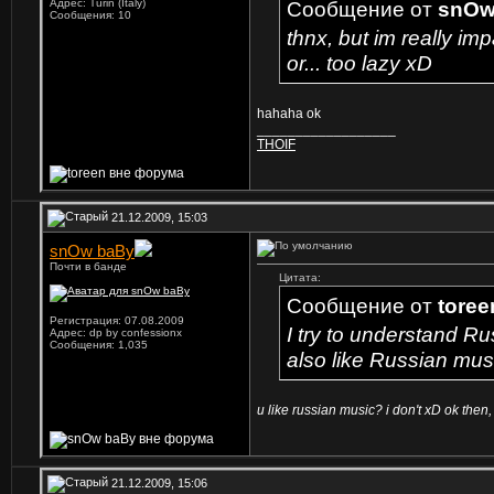
Адрес: Turin (Italy)
Сообщение от
snOw
Сообщения: 10
thnx, but im really im
or... too lazy xD
hahaha ok
__________________
THOIF
21.12.2009, 15:03
snOw baBy
Почти в банде
Цитата:
Сообщение от
toree
Регистрация: 07.08.2009
I try to understand R
Адрес: dp by confessionx
Сообщения: 1,035
also like Russian musi
u like russian music? i don't xD ok the
21.12.2009, 15:06