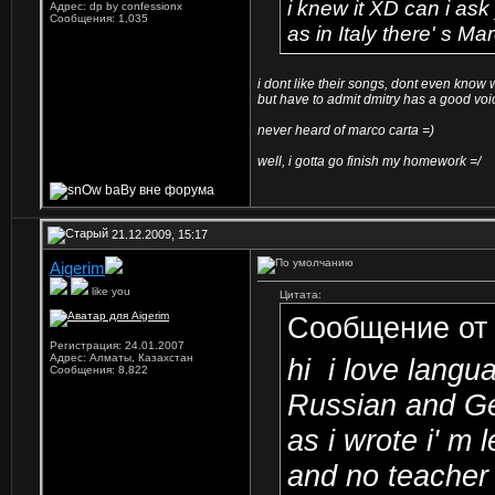
i knew it XD can i as
Адрес: dp by confessionx
Сообщения: 1,035
as in Italy there' s M
i dont like their songs, dont even know 
but have to admit dmitry has a good voic
never heard of marco carta =)
well, i gotta go finish my homework =/
21.12.2009, 15:17
Aigerim
like you
Цитата:
Сообщение о
Регистрация: 24.01.2007
Адрес: Алматы, Казахстан
hi
i love langua
Сообщения: 8,822
Russian and G
as i wrote i' m
and no teacher