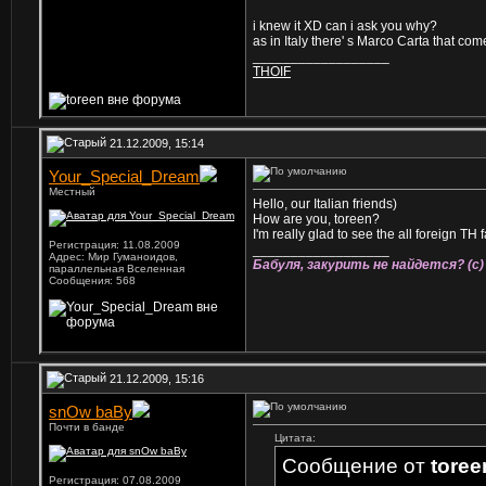
i knew it XD can i ask you why?
as in Italy there' s Marco Carta that com
__________________
THOIF
21.12.2009, 15:14
Your_Special_Dream
Местный
Hello, our Italian friends)
How are you, toreen?
I'm really glad to see the all foreign TH 
Регистрация: 11.08.2009
__________________
Адрес: Мир Гуманоидов,
Бабуля, закурить не найдется? (с)
параллельная Вселенная
Сообщения: 568
21.12.2009, 15:16
snOw baBy
Почти в банде
Цитата:
Сообщение от
toree
Регистрация: 07.08.2009