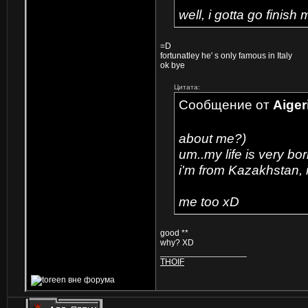
well, i gotta go finis
=D
fortunatley he' s only famous in Italy
ok bye
Цитата:
Сообщение от
Aiger
about me?)
um..my life is very bo
i'm from Kazakhstan, i
me too xD
good **
why? XD
__________________
THOIF