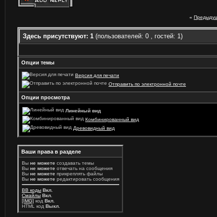
«
Предыдущ
Здесь присутствуют: 1
(пользователей: 0 , гостей: 1)
Опции темы
Версия для печати
Отправить по электронной почте
Опции просмотра
Линейный вид
Комбинированный вид
Древовидный вид
Ваши права в разделе
Вы
не можете
создавать темы
Вы
не можете
отвечать на сообщения
Вы
не можете
прикреплять файлы
Вы
не можете
редактировать сообщения
BB коды
Вкл.
Смайлы
Вкл.
[IMG]
код
Вкл.
HTML код
Выкл.