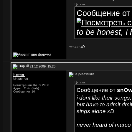
Цитата:
Сообщение о
to be honest, i
me too xD
21.12.2009, 15:20
toreen
Младенец
Цитата:
Регистрация: 04.09.2008
Адрес: Turin (Italy)
Сообщение от
snOw
Сообщения: 10
i dont like their song
but have to admit dmit
sings alone xD
never heard of marco 