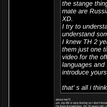
the stange thin
mate are Russi
XD.
I try to unders
understand some
I knew TH 2 yea
them just one 
video for the of
languages and I 
introduce yours
that' s all i thin
about me?)
um..my life is very boring so i don't kno
i'm from Kazakhstan, i'm 16 years old. i