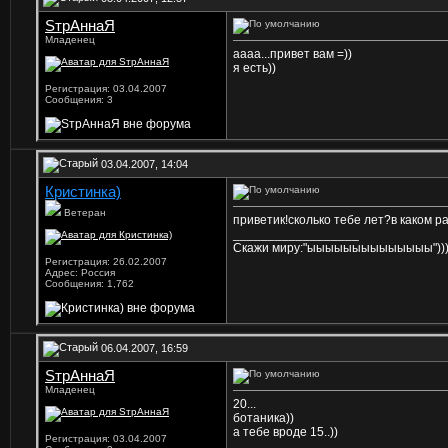
SтрАннаЯ
Младенец
аааа...привет вам =))
я есть))
Регистрация: 03.04.2007
Сообщения: 3
03.04.2007, 14:04
Кристинка)
Ветеран
приветик!сколько тебе лет?в каком р
__________________
Скажи миру:"ыыыыыыыыыыыыыы"))))
Регистрация: 26.02.2007
Адрес: Россия
Сообщения: 1,762
06.04.2007, 16:59
SтрАннаЯ
Младенец
20...
ботаника))
а тебе вроде 15..))
Регистрация: 03.04.2007