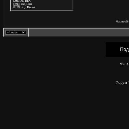
Смайлы
Вкл.
[IMG]
код
Вкл.
HTML код
Выкл.
Часовой 
Под
Мы в
Форум