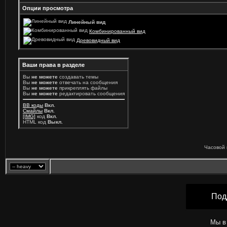
Опции просмотра
Линейный вид
Комбинированный вид
Древовидный вид
Ваши права в разделе
Вы
не можете
создавать темы
Вы
не можете
отвечать на сообщения
Вы
не можете
прикреплять файлы
Вы
не можете
редактировать сообщения
BB коды
Вкл.
Смайлы
Вкл.
[IMG]
код
Вкл.
HTML код
Выкл.
Часовой 
Под
Мы в