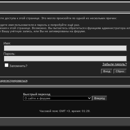
е доступа к этой странице. Это могло произойти по одной из нескольких причин:
дите имя пользователя и пароль и попробуйте ещё раз.
ения к этой странице. Возможно, Вы пытаетесь обратиться к функциям администратора и
 Вашу учётную запись, или Вы не активированы на форуме.
Имя:
Пароль:
Забыли пароль?
Запомнить?
зарегистрироваться
.
Быстрый переход
Часовой пояс GMT +3, время:
01:28
.